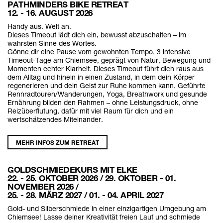
PATHMINDERS BIKE RETREAT
12. - 16. AUGUST 2026
Handy aus. Welt an.
Dieses Timeout lädt dich ein, bewusst abzuschalten – im
wahrsten Sinne des Wortes.
Gönne dir eine Pause vom gewohnten Tempo. 3 intensive
Timeout-Tage am Chiemsee, geprägt von Natur, Bewegung und
Momenten echter Klarheit. Dieses Timeout führt dich raus aus
dem Alltag und hinein in einen Zustand, in dem dein Körper
regenerieren und dein Geist zur Ruhe kommen kann. Geführte
Rennradtouren/Wanderungen, Yoga, Breathwork und gesunde
Ernährung bilden den Rahmen – ohne Leistungsdruck, ohne
Reizüberflutung, dafür mit viel Raum für dich und ein
wertschätzendes Miteinander.
MEHR INFOS ZUM RETREAT
GOLDSCHMIEDEKURS MIT ELKE
22. - 25. OKTOBER 2026 / 29. OKTOBER - 01.
NOVEMBER 2026 /
25. - 28. MÄRZ 2027 / 01. - 04. APRIL 2027
Gold- und Silberschmiede in einer einzigartigen Umgebung am
Chiemsee! Lasse deiner Kreativität freien Lauf und schmiede