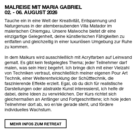
MALREISE MIT MARIA GABRIEL
02. - 06. AUGUST 2026
Tauche ein in eine Welt der Kreativität, Entspannung und
Naturgenuss in der atemberaubenden Villa Matador im
malerischen Chiemgau. Unsere Malwoche bietet dir eine
einzigartige Gelegenheit, deine künstlerischen Fähigkeiten zu
entfalten und gleichzeitig in einer luxuriösen Umgebung zur Ruhe
zu kommen.
In dem Malkurs wird ausschließlich mit Acrylfarben auf Leinwand
gemalt. Es gibt kein festgelegtes Thema; jeder Teilnehmer darf
malen, was sein Herz begehrt. Ich bringe dich mit einer Vielzahl
von Techniken vertraut, einschließlich meiner eigenen Pour Art
Technik, einer Weiterentwicklung der Schütttechnik, die
faszinierende Effekte erzielt. Egal, ob du dich für realistische
Darstellungen oder abstrakte Kunst interessierst, ich helfe dir
dabei, deine Ideen zu verwirklichen. Der Kurs richtet sich
gleichermaßen an Anfänger und Fortgeschrittene; ich hole jeden
Teilnehmer dort ab, wo er/sie gerade steht, und fördere
individuelles Wachstum.
MEHR INFOS ZUM RETREAT