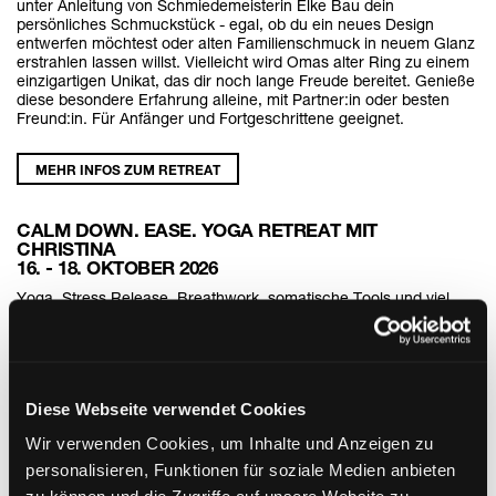
unter Anleitung von Schmiedemeisterin Elke Bau dein
persönliches Schmuckstück - egal, ob du ein neues Design
entwerfen möchtest oder alten Familienschmuck in neuem Glanz
erstrahlen lassen willst. Vielleicht wird Omas alter Ring zu einem
einzigartigen Unikat, das dir noch lange Freude bereitet. Genieße
diese besondere Erfahrung alleine, mit Partner:in oder besten
Freund:in. Für Anfänger und Fortgeschrittene geeignet.
MEHR INFOS ZUM RETREAT
CALM DOWN. EASE. YOGA RETREAT MIT
CHRISTINA
16. - 18. OKTOBER 2026
Yoga, Stress Release, Breathwork, somatische Tools und viel
Zeit für dich. Die Seele baumeln lassen mit deinem Freund,
deiner Freundin, PartnerIn, Schwester, Bruder,... oder aber mit
dir alleine einfach mal abschalten und Leichtigkeit in den Körper
bringen. Das wollen wir bei diesem Retreat erreichen.
Diese Webseite verwendet Cookies
MEHR INFOS ZUM RETREAT
Wir verwenden Cookies, um Inhalte und Anzeigen zu
personalisieren, Funktionen für soziale Medien anbieten
SIGNATURE VOICE WORKSHOP MIT MARINA